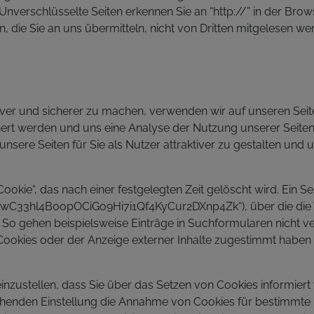
 (Unverschlüsselte Seiten erkennen Sie an “http://” in der Bro
n, die Sie an uns übermitteln, nicht von Dritten mitgelesen we
iver und sicherer zu machen, verwenden wir auf unseren Seit
hert werden und uns eine Analyse der Nutzung unserer Seiten
nsere Seiten für Sie als Nutzer attraktiver zu gestalten und
okie“, das nach einer festgelegten Zeit gelöscht wird. Ein Ses
wC33hl4B0opOCiGo9Hi7i1Qf4KyCur2DXnp4Zk“), über die die We
 gehen beispielsweise Einträge in Suchformularen nicht verl
n Cookies oder der Anzeige externer Inhalte zugestimmt haben 
einzustellen, dass Sie über das Setzen von Cookies informiert
chenden Einstellung die Annahme von Cookies für bestimmte 