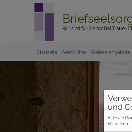
Direkt
zum
Briefseelsor
Inhalt
Wir sind für Sie da: Bei Trauer,
Startseite
Geschichte
Weitere Angebote
Hauptnavigation
Verwe
und C
Bitte die Di
Für weitere 