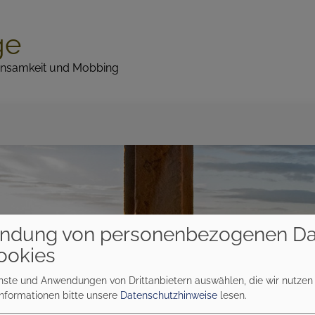
ge
 Einsamkeit und Mobbing
ndung von personenbezogenen Da
ookies
enste und Anwendungen von Drittanbietern auswählen, die wir nutze
Informationen bitte unsere
Datenschutzhinweise
lesen.